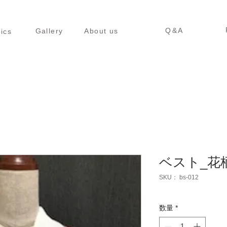
新着情報
ごあいさつ
よくあるご質問
衣装レン
Q&A
Gallery
About us
ics
ベスト_花
SKU： bs-012
数量
*