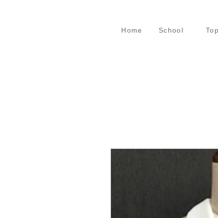
HOME
教室案内
Home
​School
Top