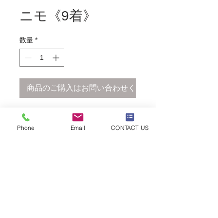
ニモ《9着》
数量
*
商品のご購入はお問い合わせください
【レンタル専用】
Phone
Email
CONTACT US
ニモ_90〜110
【レンタル専用】
同デザイン9着ございます
※金額 / レンタル期間はお問い合わせ
ください
©2018 Shimoda Harumi
077-516-1884
ballet school