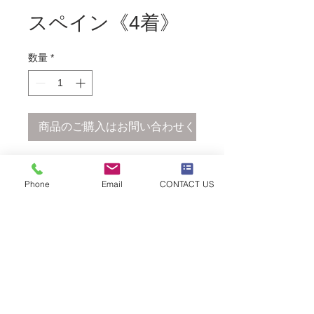
スペイン《4着》
数量
*
商品のご購入はお問い合わせください
【レンタル専用】
Phone
Email
CONTACT US
スペイン_120〜150
【レンタル専用】
同デザイン　4着ございます
※金額 / レンタル期間はお問い合わせ
©2018 Shimoda Harumi
ください
ballet school
077-516-1884