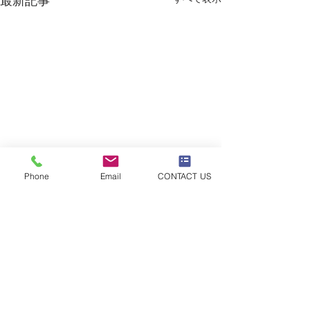
最新記事
Phone
Email
CONTACT US
ピョートル先生のワーク
ショップ開催します
今年も、ピョートル・ナデリ
コメント
先生がワークショップに来て