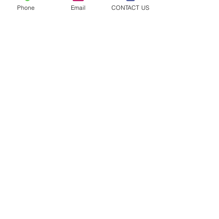
Phone
Email
CONTACT US
ピョートル先生のワーク
ショップ開催します
今年も、ピョートル・ナデリ
コメント
先生がワークショップに来て
くださることに なりました。
８月１日（土）２日（日）３
コメントを追加…
第18回びわ湖ヴ
日（月）の３日間、２年生以
ションフェステ
上を対象に 開催いたします。
３日間、みんながたくさんの
ことを学んでくれますよう
©2018 Shimoda Harumi
に。